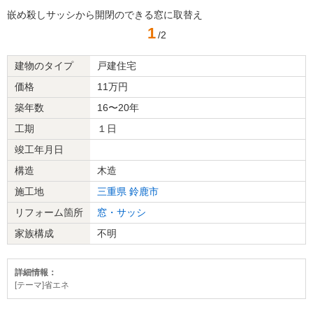
嵌め殺しサッシから開閉のできる窓に取替え
1
/2
建物のタイプ
戸建住宅
価格
11万円
築年数
16〜20年
工期
１日
竣工年月日
構造
木造
施工地
三重県
鈴鹿市
リフォーム箇所
窓・サッシ
家族構成
不明
詳細情報：
[テーマ]省エネ