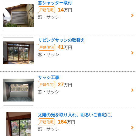
窓シャッター取付
14
万円
戸建住宅
窓・サッシ
リビングサッシの取替え
41
万円
戸建住宅
窓・サッシ
サッシ工事
27
万円
戸建住宅
窓・サッシ
太陽の光を取り入れ、明るいご自宅に。
164
万円
戸建住宅
窓・サッシ