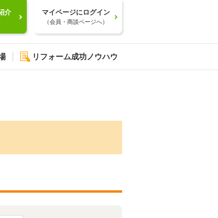
紹介
マイページにログイン
）
（会員・商談ページへ）
場
リフォーム成功ノウハウ