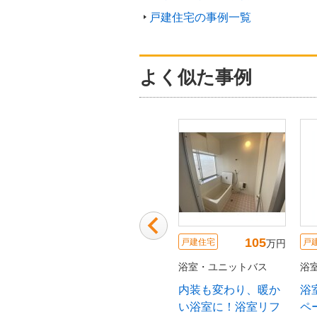
戸建住宅の事例一覧
よく似た事例
111
120
105
戸建住宅
戸建住宅
戸
万円
万円
万円
トバス
浴室・ユニットバス
浴室・ユニットバス
浴
まった水
楽しみが増えた！浴
内装も変わり、暖か
浴
ーム
室リフォーム
い浴室に！浴室リフ
ペ