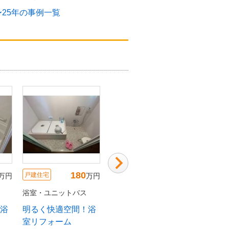
〜25年の事例一覧
180
111
戸建住宅
戸建住宅
戸建住宅
万円
万円
万円
浴室・ユニットバス
浴室・ユニットバス
浴室・ユ
浴
明るく快適空間！浴
利便性が高まった水
楽しみ
室リフォーム
廻りリフォーム
室リフ