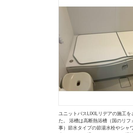
浴室・ユニ
ス
ユニットバスLIXILリデアの施工
た。 浴槽は高断熱浴槽（国のリフ
事）節水タイプの節湯水栓やシャワ