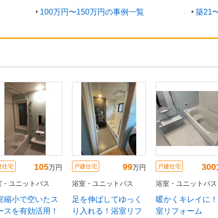
100万円〜150万円の事例一覧
築21
105
99
300
建住宅
戸建住宅
戸建住宅
万円
万円
室・ユニットバス
浴室・ユニットバス
浴室・ユニットバス
室縮小で空いたス
足を伸ばしてゆっく
暖かくキレイに！
ースを有効活用！
り入れる！浴室リフ
室リフォーム