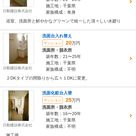
施工地：千葉県
日動建設株式会社
家族構成：単身
浴室、洗面所と鮮やかなグリーンで統一した清々しい水廻り
洗面台入れ替え
20
万円
マンション
洗面所・脱衣所
築年数：21〜25年
施工地：千葉県
日動建設株式会社
家族構成：不明
２DKタイプの間取りから広々１DKに変更。
洗面化粧台入替
25
万円
マンション
洗面所・脱衣所
築年数：16〜20年
施工地：千葉県
日動建設株式会社
家族構成：不明
施工後