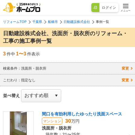
ログイン
メニュー
リフォームTOP
千葉県
船橋市
日動建設株式会社
事例一覧
日動建設株式会社、洗面所・脱衣所のリフォーム・
工事の施工事例一覧
3
1〜3
件中
件表示
検索条件：
洗面所・脱衣所
変更
こだわり：
指定なし
変更
並べ替え
間口を有効利用したゆったり洗面スペース
30
万円
マンション
洗面所・脱衣所
築年数：21〜25年