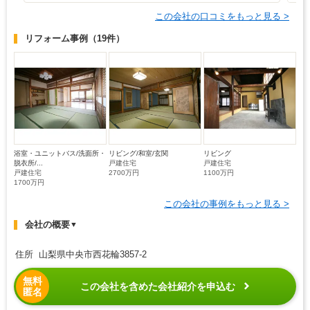
この会社の口コミをもっと見る >
リフォーム事例
（19件）
浴室・ユニットバス/洗面所・
リビング/和室/玄関
リビング
脱衣所/...
戸建住宅
戸建住宅
戸建住宅
2700万円
1100万円
1700万円
この会社の事例をもっと見る >
会社の概要
▼
住所 山梨県中央市西花輪3857-2
無料
この会社を含めた会社紹介を申込む
匿名