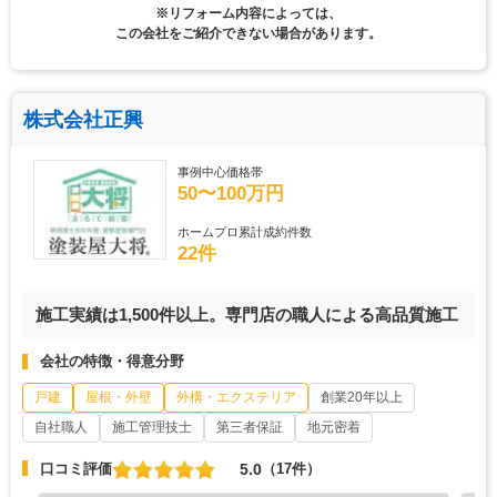
※リフォーム内容によっては、
この会社をご紹介できない場合があります。
株式会社正興
事例中心価格帯
50〜100万円
ホームプロ累計成約件数
22件
施工実績は1,500件以上。専門店の職人による高品質施工
会社の特徴・得意分野
戸建
屋根・外壁
外構・エクステリア
創業20年以上
自社職人
施工管理技士
第三者保証
地元密着
5.0
口コミ評価
（17件）