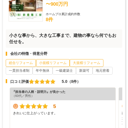
〜900万円
ホームプロ累計成約件数
8件
小さな事から、大きな工事まで、建物の事なら何でもお
任せを。
会社の特徴・得意分野
総合リフォーム
小規模リフォーム
大規模リフォーム
一貫担当者制
年中無休
一級建築士
新築可
地元密着
5.0
口コミ評価
（8件）
『担当者の人柄・説明力』が良かった
『プ
（60代／男性）
5
きれいに仕上がっています。
両
た
頂