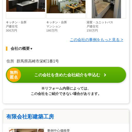
キッチン・台所
キッチン・台所
浴室・ユニットバス
戸建住宅
マンション
戸建住宅
300万円
180万円
150万円
この会社の事例をもっと見る >
会社の概要
▼
住所 群馬県高崎市栄町1番1号
無料
この会社を含めた会社紹介を申込む
匿名
※リフォーム内容によっては、
この会社をご紹介できない場合があります。
有限会社彩建築工房
事例中心価格帯