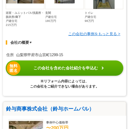
浴室・ユニットバス/洗面所・
玄関
トイレ
脱衣所/廊下
戸建住宅
戸建住宅
戸建住宅
180万円
98万円
215万円
この会社の事例をもっと見る >
会社の概要
▼
住所 山梨県甲府市山宮町1299-15
無料
この会社を含めた会社紹介を申込む
匿名
※リフォーム内容によっては、
この会社をご紹介できない場合があります。
鈴与商事株式会社（鈴与ホームパル）
事例中心価格帯
〜200万円