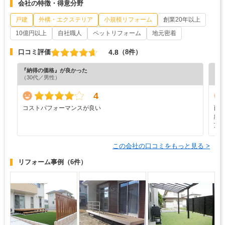
会社の特徴・得意分野
戸建
外構・エクステリア
小規模リフォーム
創業20年以上
10億円以上
自社職人
ペットリフォーム
地元密着
4.8
口コミ評価
（8件）
『納得の価格』が良かった
『丁
（30代／男性）
（5
4
コストパフォーマンスが良い
雨
納
支
この会社の口コミをもっと見る >
リフォーム事例
（6件）