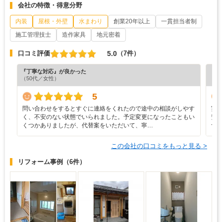
会社の特徴・得意分野
内装
屋根・外壁
水まわり
創業20年以上
一貫担当者制
施工管理技士
造作家具
地元密着
5.0
口コミ評価
（7件）
『丁寧な対応』が良かった
『担
（50代／女性）
（4
5
問い合わせをするとすぐに連絡をくれたので途中の相談がしやす
実
く、不安のない状態でいられました。予定変更になったこともい
安
くつかありましたが、代替案をいただいて、寧…
つ
この会社の口コミをもっと見る >
リフォーム事例
（6件）