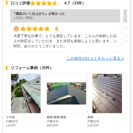
4.7
口コミ評価
（33件）
『満足のいく仕上がり』が良かった
『丁
（70代／男性）
（6
5
大変丁寧な仕事で、とても満足しています。こちらの依頼した以
幕
上の対応をしていただき、また次回も依頼しようと思います。ご
併
対応、ありがとうございました。
この会社の口コミをもっと見る >
リフォーム事例
（35件）
その他
屋根/屋根/屋根
屋根
戸建住宅
戸建住宅
戸建住宅
14万円
289万円
146万円