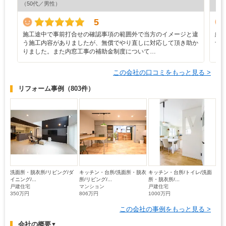
（50代／男性）
（4
5
施工途中で事前打合せの確認事項の範囲外で当方のイメージと違
約
う施工内容がありましたが、無償でやり直しに対応して頂き助か
予
りました。また内窓工事の補助金制度について…
り
この会社の口コミをもっと見る >
リフォーム事例
（803件）
洗面所・脱衣所/リビング/ダ
キッチン・台所/洗面所・脱衣
キッチン・台所/トイレ/洗面
イニング/...
所/リビング/...
所・脱衣所/...
戸建住宅
マンション
戸建住宅
350万円
806万円
1000万円
この会社の事例をもっと見る >
会社の概要
▼