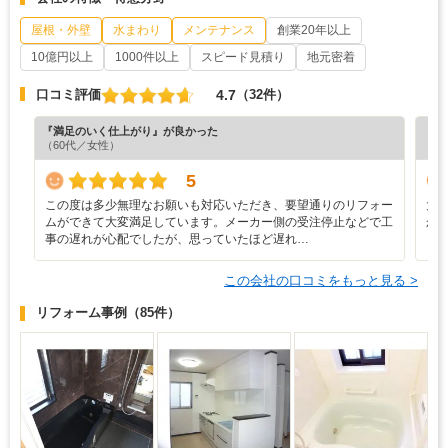
屋根・外壁
水まわり
メンテナンス
創業20年以上
10億円以上
1000件以上
スピード見積り
地元密着
4.7
口コミ評価
（32件）
『満足のいく仕上がり』が良かった
『分
（60代／女性）
（6
5
この度は多少無理なお願いも対応いただき、要望通りのリフォー
大
ムができて大変満足しています。メーカー側の受注停止などで工
か
事の遅れが心配でしたが、思っていたほど遅れ…
この会社の口コミをもっと見る >
リフォーム事例
（85件）