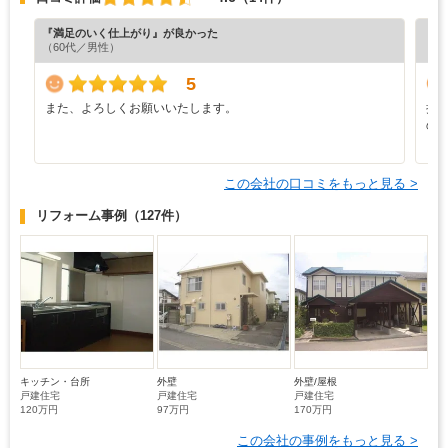
『満足のいく仕上がり』が良かった
『丁
（60代／男性）
（4
5
また、よろしくお願いいたします。
担
の
この会社の口コミをもっと見る >
リフォーム事例
（127件）
キッチン・台所
外壁
外壁/屋根
戸建住宅
戸建住宅
戸建住宅
120万円
97万円
170万円
この会社の事例をもっと見る >