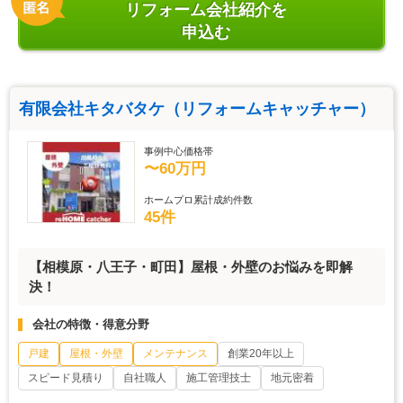
リフォーム会社紹介を
申込む
有限会社キタバタケ（リフォームキャッチャー）
事例中心価格帯
〜60万円
ホームプロ累計成約件数
45件
【相模原・八王子・町田】屋根・外壁のお悩みを即解
決！
会社の特徴・得意分野
戸建
屋根・外壁
メンテナンス
創業20年以上
スピード見積り
自社職人
施工管理技士
地元密着