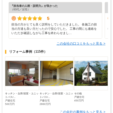
『担当者の人柄・説明力』が良かった
『プ
（60代／女性）
（4
5
担当の方がとても良く説明をしていただきました。 各施工の担
と
当の方達も良い方だったので安心でした。 工事の間にも連絡を
や
いただき確認しながら工事を終わらせまし…
し
この会社の口コミをもっと見る >
リフォーム事例
（115件）
キッチン・台所/浴室・ユニッ
キッチン・台所/浴室・ユニッ
その他
トバス/...
トバス/...
戸建住宅
戸建住宅
戸建住宅
450万円
500万円
2860万円
この会社の事例をもっと見る >