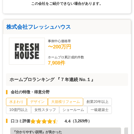
この会社をご紹介できない場合があります。
株式会社フレッシュハウス
事例中心価格帯
〜200万円
ホームプロ累計成約件数
7,908件
ホームプロランキング 『７年連続 No.１』
会社の特徴・得意分野
水まわり
デザイン
大規模リフォーム
創業20年以上
10億円以上
女性スタッフ
ショールーム
一級建築士
4.4
口コミ評価
（3,269件）
『分かりやすい説明』が良かった
『納