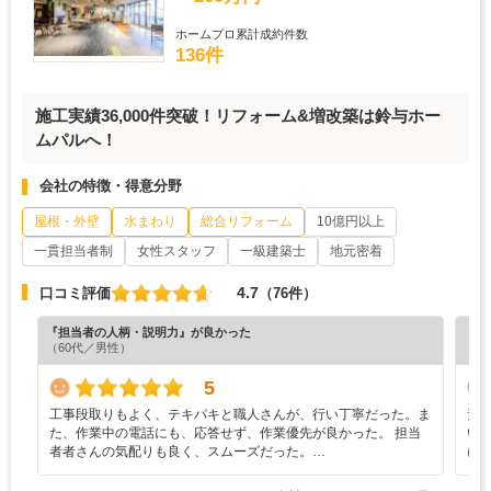
ホームプロ累計成約件数
136件
施工実績36,000件突破！リフォーム&増改築は鈴与ホー
ムパルへ！
会社の特徴・得意分野
屋根・外壁
水まわり
総合リフォーム
10億円以上
一貫担当者制
女性スタッフ
一級建築士
地元密着
4.7
口コミ評価
（76件）
『担当者の人柄・説明力』が良かった
『プ
（60代／男性）
（6
5
工事段取りもよく、テキパキと職人さんが、行い丁寧だった。ま
素
た、作業中の電話にも、応答せず、作業優先が良かった。 担当
い
者者さんの気配りも良く、スムーズだった。…
に