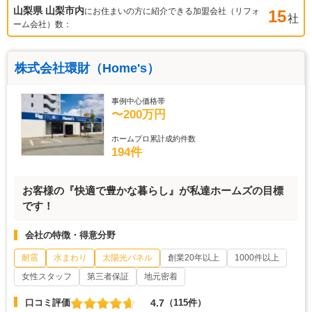
山梨県 山梨市
内
にお住まいの方に紹介できる加盟会社（リフォ
15
社
ーム会社）数：
株式会社環財（Home's）
事例中心価格帯
〜200万円
ホームプロ累計成約件数
194件
お客様の『快適で豊かな暮らし』が私達ホームズの目標
です！
会社の特徴・得意分野
耐震
水まわり
太陽光パネル
創業20年以上
1000件以上
女性スタッフ
第三者保証
地元密着
4.7
口コミ評価
（115件）