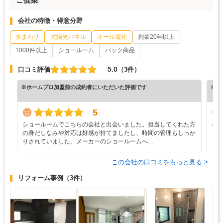
会社の特徴・得意分野
水まわり
太陽光パネル
オール電化
創業20年以上
1000件以上
ショールーム
パック商品
5.0
口コミ評価
（3件）
※ホームプロ加盟前の成約者にいただいた評価です
※ホ
5
ショールームでこちらの会社と出会いました。担当してくれた方
な
の身だしなみや対応は好感が持てましたし、時間の管理もしっか
ろ
りされていました。メーカーのショールームへ…
と
この会社の口コミをもっと見る >
リフォーム事例
（3件）