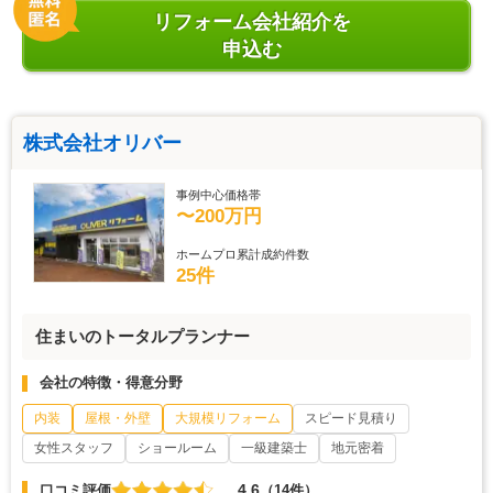
リフォーム会社紹介を
申込む
株式会社オリバー
事例中心価格帯
〜200万円
ホームプロ累計成約件数
25件
住まいのトータルプランナー
会社の特徴・得意分野
内装
屋根・外壁
大規模リフォーム
スピード見積り
女性スタッフ
ショールーム
一級建築士
地元密着
4.6
口コミ評価
（14件）