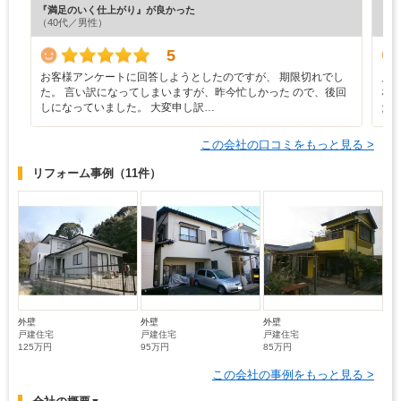
『満足のいく仕上がり』が良かった
『満
（40代／男性）
（5
5
お客様アンケートに回答しようとしたのですが、 期限切れでし
見
た。 言い訳になってしまいますが、昨今忙しかった ので、後回
な
しになっていました。 大変申し訳…
た
この会社の口コミをもっと見る >
リフォーム事例
（11件）
外壁
外壁
外壁
戸建住宅
戸建住宅
戸建住宅
125万円
95万円
85万円
この会社の事例をもっと見る >