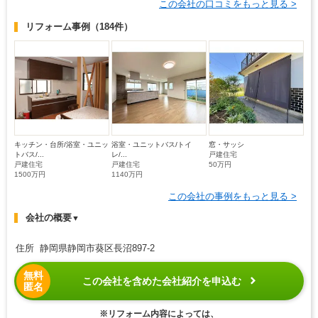
この会社の口コミをもっと見る >
リフォーム事例
（184件）
キッチン・台所/浴室・ユニッ
浴室・ユニットバス/トイ
窓・サッシ
トバス/...
レ/...
戸建住宅
戸建住宅
戸建住宅
50万円
1500万円
1140万円
この会社の事例をもっと見る >
会社の概要
▼
住所 静岡県静岡市葵区長沼897-2
無料
この会社を含めた会社紹介を申込む
匿名
※リフォーム内容によっては、